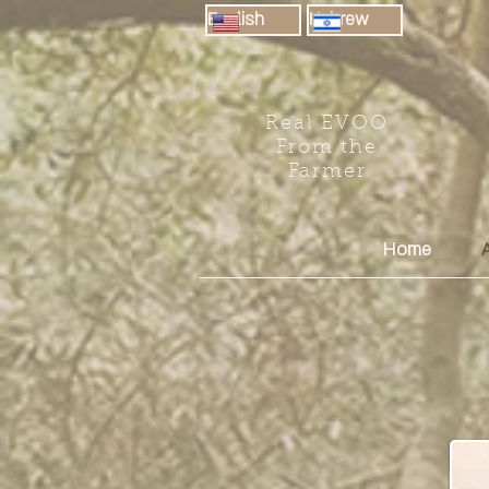
English
Hebrew
Real EVOO
From the
Farmer
Home