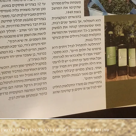
שמן זית | כתית מעולה | מגדים | כרם אביטל | בית בד | ברנע |