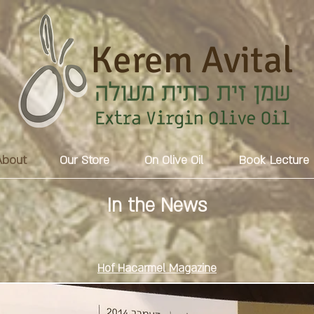
Kerem Avital
About
Our Store
On Olive Oil
Book Lecture
In the News
Hof Hacarmel Magazine